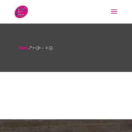
Home

&#x39;